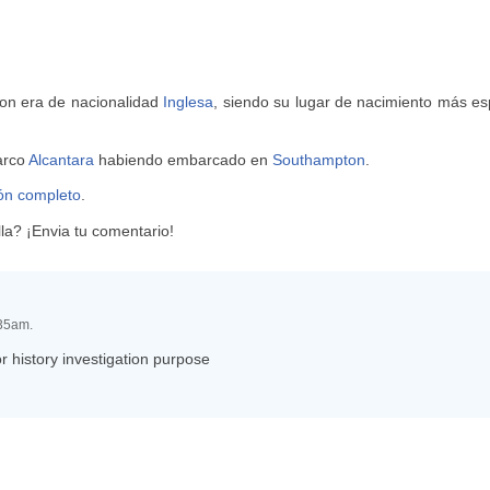
son era de nacionalidad
Inglesa
, siendo su lugar de nacimiento más e
barco
Alcantara
habiendo embarcado en
Southampton
.
ión completo
.
a? ¡Envia tu comentario!
:35am.
for history investigation purpose