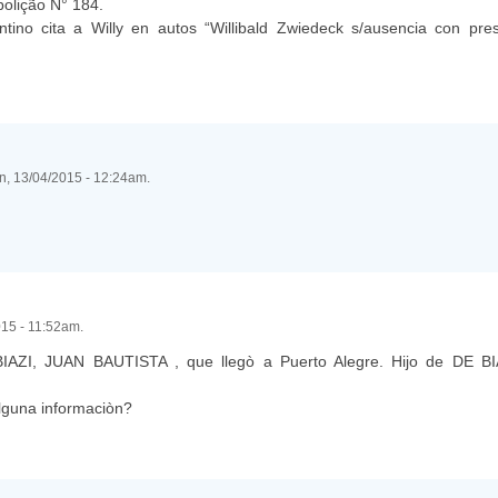
bolição N° 184.
ino cita a Willy en autos “Willibald Zwiedeck s/ausencia con pre
un, 13/04/2015 - 12:24am.
015 - 11:52am.
BIAZI, JUAN BAUTISTA , que llegò a Puerto Alegre. Hijo de DE B
lguna informaciòn?