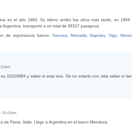
ina en el año 1883. Su último arribo fue años más tarde, en 1959.
 la Argentina, transportó a un total de 58327 pasajeros.
en de importancia fueron:
Genova
,
Marsella
,
Napoles
,
Vigo
,
Almer
5:52pm.
s 15310884 y saber si esta vivo. De no estarlo con vida saber si tien
 - 10:41pm.
de Pavia, Italia. Llego a Argentina en el barco Mendoza.