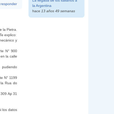
La llegada de los italianos a
responder
la Argentina
hace
13 años 49 semanas
 la Pietra.
Te explico:
mecánico y
rte N° 900
en la calle
o pudiendo
rte N° 1199
 la Rua do
° 309 Ap 31
i los datos