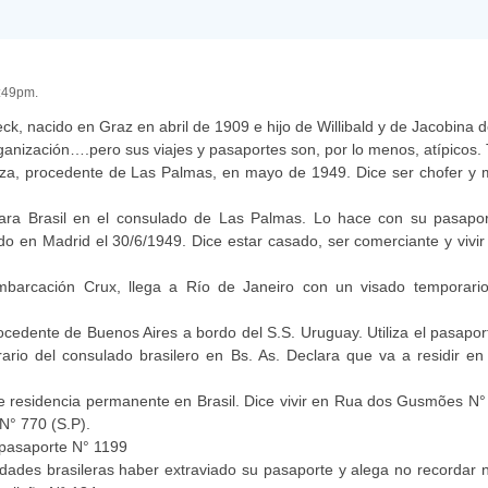
1:49pm.
 nacido en Graz en abril de 1909 e hijo de Willibald y de Jacobina de
rganización….pero sus viajes y pasaportes son, por lo menos, atípicos. 
za, procedente de Las Palmas, en mayo de 1949. Dice ser chofer y 
ara Brasil en el consulado de Las Palmas. Lo hace con su pasapo
do en Madrid el 30/6/1949. Dice estar casado, ser comerciante y vivir 
barcación Crux, llega a Río de Janeiro con un visado temporari
rocedente de Buenos Aires a bordo del S.S. Uruguay. Utiliza el pasapo
rio del consulado brasilero en Bs. As. Declara que va a residir en
de residencia permanente en Brasil. Dice vivir en Rua dos Gusmões N
 N° 770 (S.P).
 pasaporte N° 1199
dades brasileras haber extraviado su pasaporte y alega no recordar n