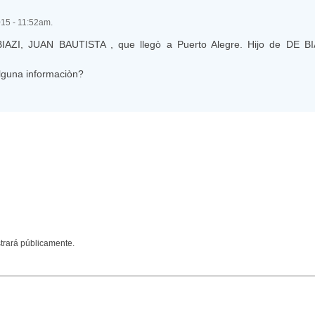
015 - 11:52am.
BIAZI, JUAN BAUTISTA , que llegò a Puerto Alegre. Hijo de DE B
lguna informaciòn?
trará públicamente.