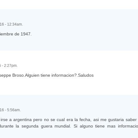
016 - 12:34am.
viembre de 1947.
6 - 2:27pm.
seppe Broso.Alguien tiene informacion?.Saludos
016 - 5:56am.
rse a argentina pero no se cual era la fecha, asi me gustaria saber
durante la segunda guera mundial. Si alguno tiene mas informaci