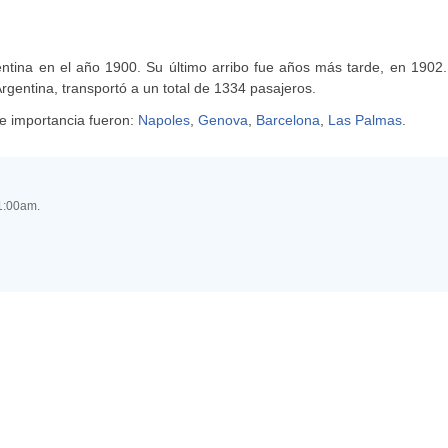
entina en el año 1900. Su último arribo fue años más tarde, en 1902
 Argentina, transportó a un total de 1334 pasajeros.
e importancia fueron:
Napoles
,
Genova
,
Barcelona
,
Las Palmas
.
11:00am.