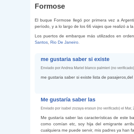
Formose
El buque Formose llegó por primera vez a Argent
período, y a lo largo de los 66 viajes que realizó a l
Los puertos de embarque más utilizados en orden
Santos
,
Rio De Janeiro
.
me gustaria saber si existe
Enviado por Andrea Mariel blanco palmieri (no verificado
me gustaria saber si existe lista de pasajeros,d
Me gustaría saber las
Enviado por isabel zozaya erasun (no verificado) el Mar,
Me gustaría saber las características de este b
como comían etc, soy hija del emigrante arriba
cualquiera me puede servir, mis padres ya han fa