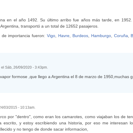
ina en el año 1492. Su último arribo fue años más tarde, en 1952.
a Argentina, transportó a un total de 12652 pasajeros.
 de importancia fueron:
Vigo
,
Havre
,
Burdeos
,
Hamburgo
,
Coruña
,
B
) el Sáb, 26/09/2020 - 3:43pm.
el vapor formose ,que llego a Argentina el 8 de marzo de 1950,muchas g
 24/03/2015 - 10:13am.
arco por "dentro", como eran los camarotes, como viajaban los de ter
 escrito, y estoy escribiendo una historia, por eso me interesan lo
llecido y no tengo de donde sacar informacion,