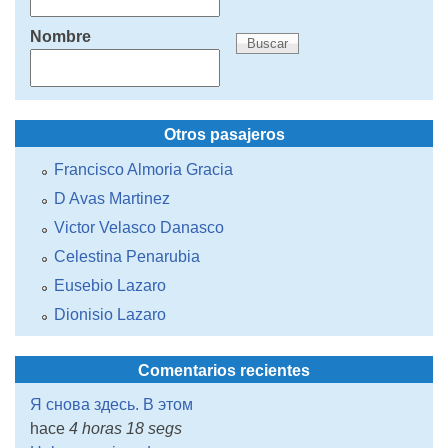
Nombre
Otros pasajeros
Francisco Almoria Gracia
D Avas Martinez
Victor Velasco Danasco
Celestina Penarubia
Eusebio Lazaro
Dionisio Lazaro
Comentarios recientes
Я снова здесь. В этом
hace
4 horas 18 segs