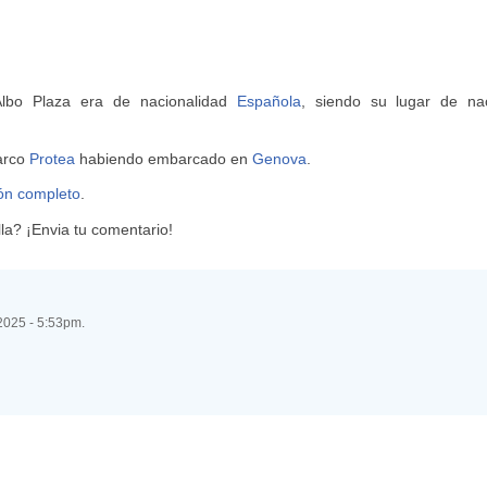
Albo Plaza era de nacionalidad
Española
, siendo su lugar de na
barco
Protea
habiendo embarcado en
Genova
.
ión completo
.
a? ¡Envia tu comentario!
2025 - 5:53pm.