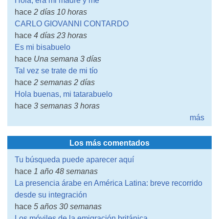
Hola, era mi madre y me
hace
2 días 10 horas
CARLO GIOVANNI CONTARDO
hace
4 días 23 horas
Es mi bisabuelo
hace
Una semana 3 días
Tal vez se trate de mi tío
hace
2 semanas 2 días
Hola buenas, mi tatarabuelo
hace
3 semanas 3 horas
más
Los más comentados
Tu búsqueda puede aparecer aquí
hace
1 año 48 semanas
La presencia árabe en América Latina: breve recorrido
desde su integración
hace
5 años 30 semanas
Los móviles de la emigración británica