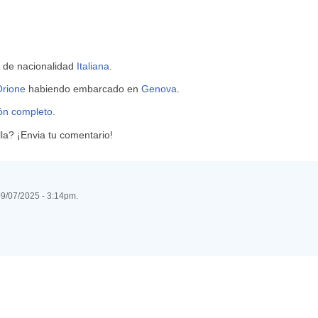
a de nacionalidad
Italiana
.
rione
habiendo embarcado en
Genova
.
ión completo
.
a? ¡Envia tu comentario!
 09/07/2025 - 3:14pm.