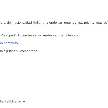
e era de nacionalidad
Italiana
, siendo su lugar de nacimiento más es
o
Principe Di Udine
habiendo embarcado en
Genova
.
ión completo
.
a? ¡Envia tu comentario!
trará públicamente.