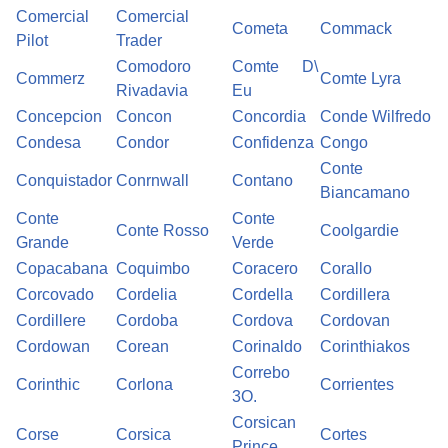
Comercial
Comercial
Cometa
Commack
Pilot
Trader
Comodoro
Comte D\
Commerz
Comte Lyra
Rivadavia
Eu
Concepcion
Concon
Concordia
Conde Wilfredo
Condesa
Condor
Confidenza
Congo
Conte
Conquistador
Conrnwall
Contano
Biancamano
Conte
Conte
Conte Rosso
Coolgardie
Grande
Verde
Copacabana
Coquimbo
Coracero
Corallo
Corcovado
Cordelia
Cordella
Cordillera
Cordillere
Cordoba
Cordova
Cordovan
Cordowan
Corean
Corinaldo
Corinthiakos
Correbo
Corinthic
Corlona
Corrientes
3O.
Corsican
Corse
Corsica
Cortes
Prince