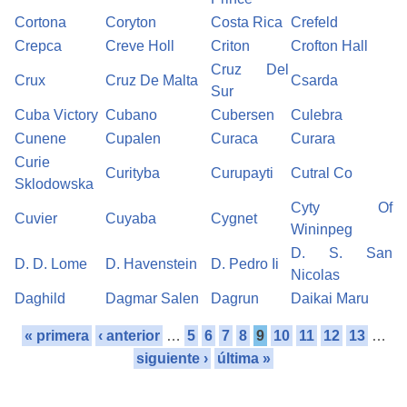
Cortona
Coryton
Costa Rica
Crefeld
Crepca
Creve Holl
Criton
Crofton Hall
Cruz Del
Crux
Cruz De Malta
Csarda
Sur
Cuba Victory
Cubano
Cubersen
Culebra
Cunene
Cupalen
Curaca
Curara
Curie
Curityba
Curupayti
Cutral Co
Sklodowska
Cyty Of
Cuvier
Cuyaba
Cygnet
Wininpeg
D. S. San
D. D. Lome
D. Havenstein
D. Pedro Ii
Nicolas
Daghild
Dagmar Salen
Dagrun
Daikai Maru
« primera
‹ anterior
…
5
6
7
8
9
10
11
12
13
…
siguiente ›
última »