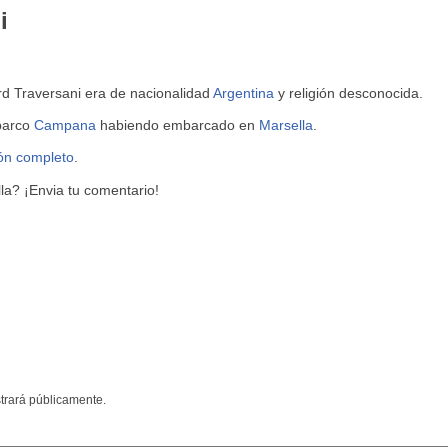
i
rd Traversani era de nacionalidad
Argentina
y religión desconocida.
 barco
Campana
habiendo embarcado en
Marsella
.
ión completo
.
a? ¡Envia tu comentario!
trará públicamente.