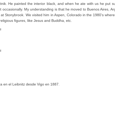
nik. He painted the interior black, and when he ate with us he put su
it occasionally. My understanding is that he moved to Buenos Aires, Ar
es at Stonybrook. We visited him in Aspen, Colorado in the 1980’s where 
eligious figures, like Jesus and Buddha, etc.
s
s
a en el Leibnitz desde Vigo en 1887.