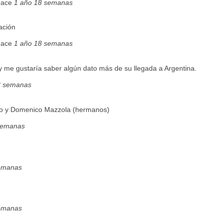
hace
1 año 18 semanas
ación
hace
1 año 18 semanas
y me gustaría saber algún dato más de su llegada a Argentina.
8 semanas
io y Domenico Mazzola (hermanos)
semanas
emanas
emanas