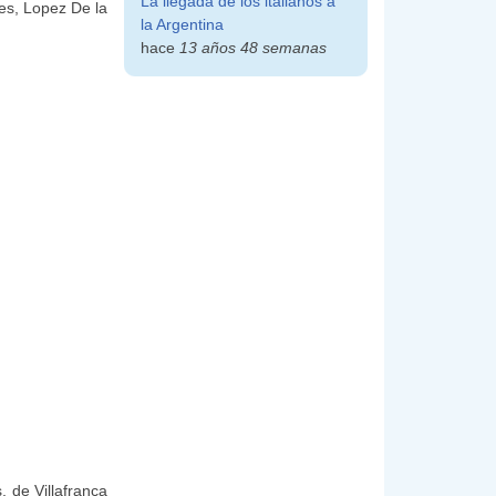
La llegada de los italianos a
es, Lopez De la
la Argentina
hace
13 años 48 semanas
 de Villafranca