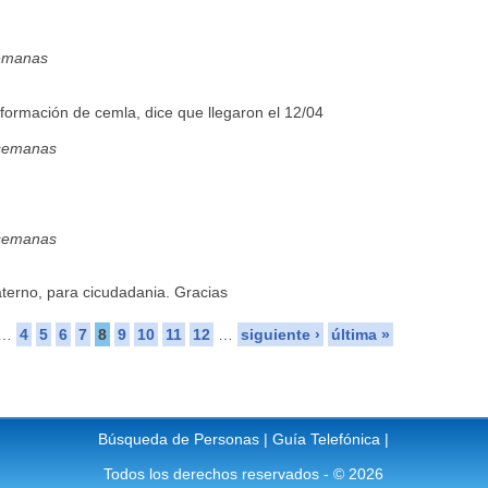
emanas
formación de cemla, dice que llegaron el 12/04
 semanas
 semanas
terno, para cicudadania. Gracias
…
4
5
6
7
8
9
10
11
12
…
siguiente ›
última »
Búsqueda de Personas
|
Guía Telefónica
|
Todos los derechos reservados - © 2026