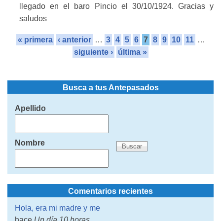
llegado en el baro Pincio el 30/10/1924. Gracias y
saludos
« primera
‹ anterior
…
3
4
5
6
7
8
9
10
11
…
siguiente ›
última »
Busca a tus Antepasados
Apellido
Nombre
Comentarios recientes
Hola, era mi madre y me
hace
Un día 10 horas