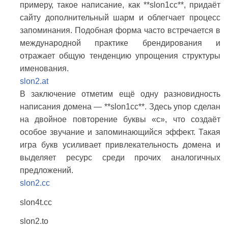
примеру, такое написание, как **slon1cc**, придаёт
сайту дополнительный шарм и облегчает процесс
запоминания. Подобная форма часто встречается в
международной практике брендирования и
отражает общую тенденцию упрощения структуры
именования.
slon2.at
В заключение отметим ещё одну разновидность
написания домена — **slon1сс**. Здесь упор сделан
на двойное повторение буквы «с», что создаёт
особое звучание и запоминающийся эффект. Такая
игра букв усиливает привлекательность домена и
выделяет ресурс среди прочих аналогичных
предложений.
slon2.cc
slon4t.cc
slon2.to