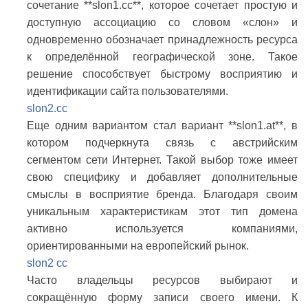
сочетание **slon1.cc**, которое сочетает простую и
доступную ассоциацию со словом «слон» и
одновременно обозначает принадлежность ресурса
к определённой географической зоне. Такое
решение способствует быстрому восприятию и
идентификации сайта пользователями.
slon2.cc
Еще одним вариантом стал вариант **slon1.at**, в
котором подчеркнута связь с австрийским
сегментом сети Интернет. Такой выбор тоже имеет
свою специфику и добавляет дополнительные
смыслы в восприятие бренда. Благодаря своим
уникальным характеристикам этот тип домена
активно используется компаниями,
ориентированными на европейский рынок.
slon2 cc
Часто владельцы ресурсов выбирают и
сокращённую форму записи своего имени. К