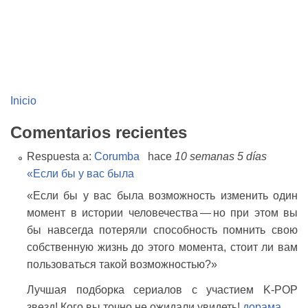
Inicio
Comentarios recientes
Respuesta a:
Corumba
hace
10 semanas 5 días
«Если бы у вас была
«Если бы у вас была возможность изменить один
момент в истории человечества — но при этом вы
бы навсегда потеряли способность помнить свою
собственную жизнь до этого момента, стоит ли вам
пользоваться такой возможностью?»
Лучшая подборка сериалов с участием K-POP
звезд! Кого вы точно не ожидали увидеть!
дорама