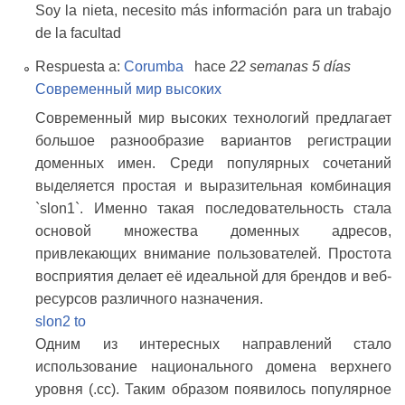
Soy la nieta, necesito más información para un trabajo
de la facultad
Respuesta a:
Corumba
hace
22 semanas 5 días
Современный мир высоких
Современный мир высоких технологий предлагает
большое разнообразие вариантов регистрации
доменных имен. Среди популярных сочетаний
выделяется простая и выразительная комбинация
`slon1`. Именно такая последовательность стала
основой множества доменных адресов,
привлекающих внимание пользователей. Простота
восприятия делает её идеальной для брендов и веб-
ресурсов различного назначения.
slon2 to
Одним из интересных направлений стало
использование национального домена верхнего
уровня (.cc). Таким образом появилось популярное