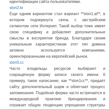
идентификации сайта пользователями.
slon2.to
Еще одним вариантом стал вариант **slon1.at**, в
котором подчеркнута связь с австрийским
сегментом сети Интернет. Такой выбор тоже имеет
свою специфику и добавляет дополнительные
смыслы в восприятие бренда. Благодаря своим
уникальным характеристикам этот тип домена
активно используется компаниями,
ориентированными на европейский рынок.
slon5.cc
Часто владельцы ресурсов выбирают и
сокращённую форму записи своего имени. К
примеру, такое написание, как **slon1cc**, придаёт
сайту дополнительный шарм и облегчает процесс
запоминания. Подобная форма часто встречается в
международной практике брендирования и
отражает общую тенденцию упрощения структуры