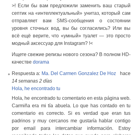
>! Если бы вам предложили заменить ваш старый
септик на «интеллектуальный» унитаз, который сам
отправляет вам SMS‑сообщения о состоянии
уровня сточных вод, вы бы согласились? Или вы
всё ещё верите, что «умный» туалет — это просто
модный аксессуар для Instagram? !<
Ищете свежие релизы нового сезона? В полном HD-
качестве
dorama
Respuesta a:
Ma. Del Carmen Gonzalez De Hoz
hace
14 semanas 2 días
Hola, he encontrado tu
Hola, he encontrado tu comentario en esta página web.
Carmiña era mi tía abuela. Lo que has contado en tu
comentario es correcto. Si es verdad que eran tus
padrinos y muy cercanos me gustaría hablar contigo
por email para intercambiar información. Estoy