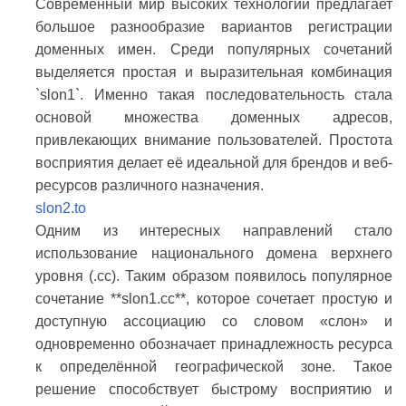
Современный мир высоких технологий предлагает
большое разнообразие вариантов регистрации
доменных имен. Среди популярных сочетаний
выделяется простая и выразительная комбинация
`slon1`. Именно такая последовательность стала
основой множества доменных адресов,
привлекающих внимание пользователей. Простота
восприятия делает её идеальной для брендов и веб-
ресурсов различного назначения.
slon2.to
Одним из интересных направлений стало
использование национального домена верхнего
уровня (.cc). Таким образом появилось популярное
сочетание **slon1.cc**, которое сочетает простую и
доступную ассоциацию со словом «слон» и
одновременно обозначает принадлежность ресурса
к определённой географической зоне. Такое
решение способствует быстрому восприятию и