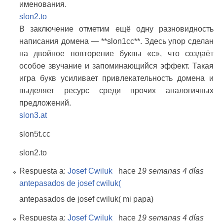
именования.
slon2.to
В заключение отметим ещё одну разновидность
написания домена — **slon1сс**. Здесь упор сделан
на двойное повторение буквы «с», что создаёт
особое звучание и запоминающийся эффект. Такая
игра букв усиливает привлекательность домена и
выделяет ресурс среди прочих аналогичных
предложений.
slon3.at
slon5t.cc
slon2.to
Respuesta a:
Josef Cwiluk
hace
19 semanas 4 días
antepasados de josef cwiluk(
antepasados de josef cwiluk( mi papa)
Respuesta a:
Josef Cwiluk
hace
19 semanas 4 días